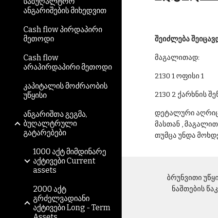
საბუღალტრო
ანგარიშების მიხედვით
Cash flow პირდაპირი
მეთოდი
შეიძლება შეიცავ
Cash flow
მაგალითად:
არაპირდაპირი მეთოდი
2130 1 ოფისი 1
კაპიტალის მოძრაობის
2130 2 ქარხნის შ
უწყისი
დეტალური აღრიცხ
ანგარიშთა გეგმა,
ბუღალტრული
მასთან , მაგალი
გატარებები
თუმცა უნდა მოხდ
1000 აქტ მიმდინარე
აქტივები Current
assets
ბრუნვითი უწყის
2000 აქტ
ნაშთების წა
გრძელვადიანი
აქტივები Long - Term
Assets