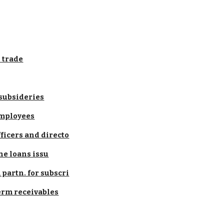
 trade
subsideries
employees
ficers and directo
he loans issu
partn. for subscri
erm receivables